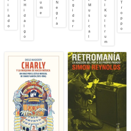
u
N
T
i
H
g
M
l
m
e
r
l
i
i
u
K
e
g
o
a
d
d
s
u
r
p
d
a
o
i
l
a
p
o
l
r
c
t
o
g
a
r
o
l
u
m