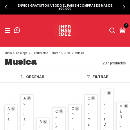
ENVÍOS GRATUITOS A TODO EL PAÍS EN COMPRAS DE MÁS DE
$90.000
0
Inicio
>
Catalogo
>
Clasificación Librosar
>
Arte
>
Musica
Musica
237 productos
ORDENAR
FILTRAR
L
A
G
i
d
o
b
M
A
r
C
u
r
C
a
c
i
o
r
o
a
N
a
a
r
m
s
B
j
o
n
n
r
e
D
l
a
n
t
a
e
t
e