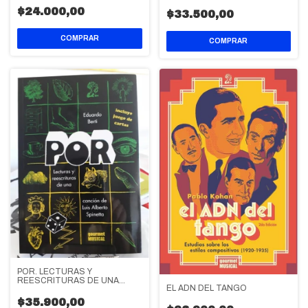
ARGENTINA 1956-1979
$24.000,00
$33.500,00
POR. LECTURAS Y
REESCRITURAS DE UNA
EL ADN DEL TANGO
CANCION DE LUIS ALBERTO
SPINETTA
$35.900,00