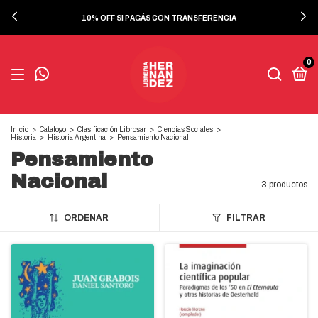
10% OFF SI PAGÁS CON TRANSFERENCIA
0
Inicio
>
Catalogo
>
Clasificación Librosar
>
Ciencias Sociales
>
Historia
>
Historia Argentina
>
Pensamiento Nacional
Pensamiento
Nacional
3 productos
ORDENAR
FILTRAR