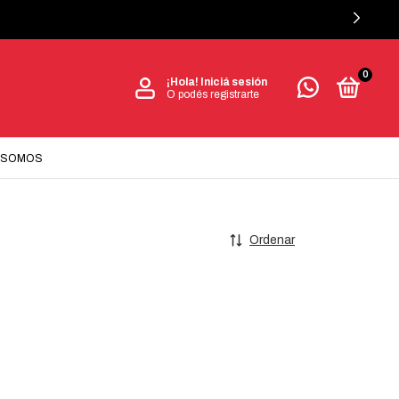
0
¡Hola!
Iniciá sesión
O podés registrarte
 SOMOS
Ordenar