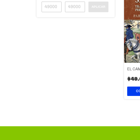
APLICAR
EL CA
$49.