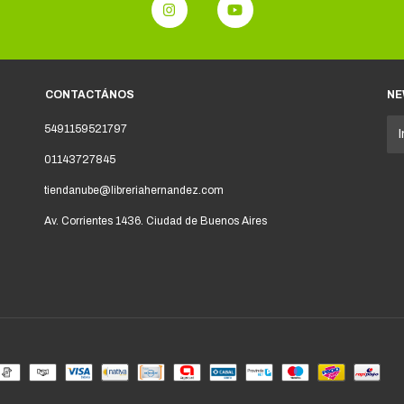
CONTACTÁNOS
NE
5491159521797
01143727845
tiendanube@libreriahernandez.com
Av. Corrientes 1436. Ciudad de Buenos Aires