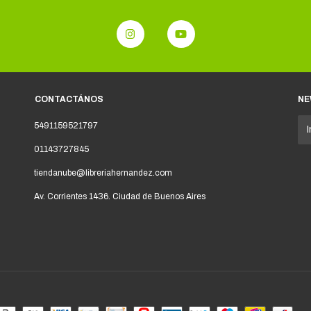
CONTACTÁNOS
NE
5491159521797
01143727845
tiendanube@libreriahernandez.com
Av. Corrientes 1436. Ciudad de Buenos Aires