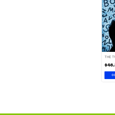
THE T
$46.