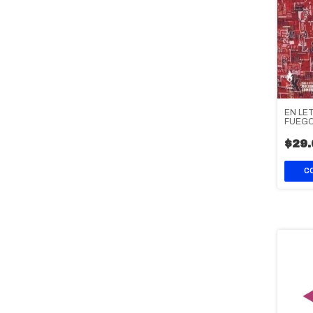
EN LE
FUEG
$29.