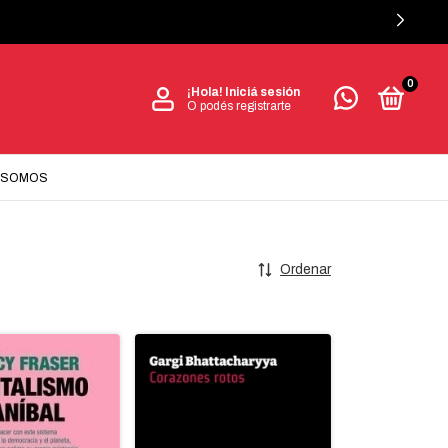
0
¡Hola!
Iniciá sesión
O podés registrarte
 SOMOS
Ordenar