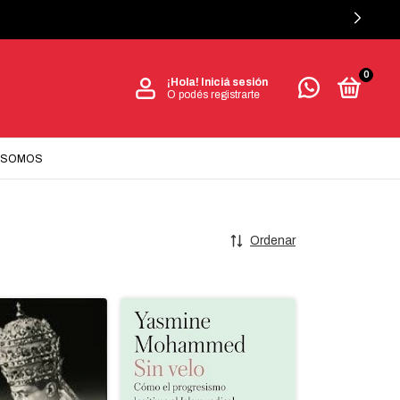
0
¡Hola!
Iniciá sesión
O podés registrarte
 SOMOS
Ordenar