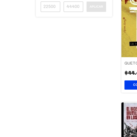
APLICAR
GUET
$44.