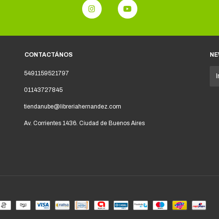
CONTACTÁNOS
NE
5491159521797
01143727845
tiendanube@libreriahernandez.com
Av. Corrientes 1436. Ciudad de Buenos Aires