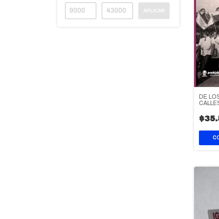
APLICAR
DE LO
CALLE
$35.