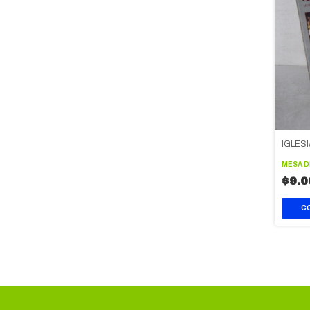
IGLES
MESA 
$9.0