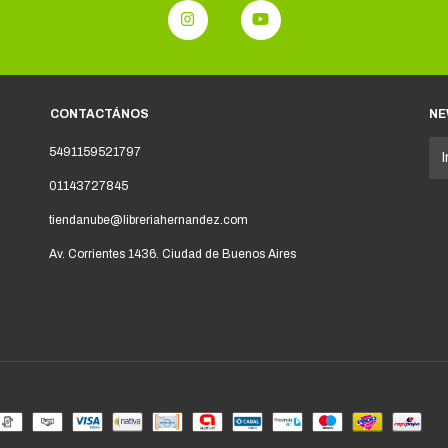
CONTACTÁNOS
NE
5491159521797
01143727845
tiendanube@libreriahernandez.com
Av. Corrientes 1436. Ciudad de Buenos Aires