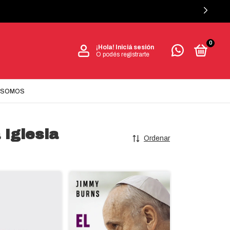
0
¡Hola!
Iniciá sesión
O podés registrarte
 SOMOS
 Iglesia
Ordenar