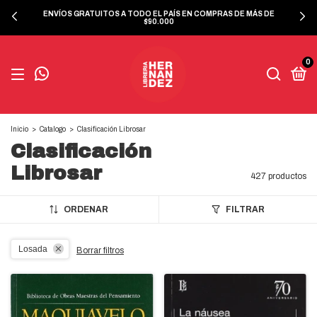
ENVÍOS GRATUITOS A TODO EL PAÍS EN COMPRAS DE MÁS DE
$90.000
0
Inicio
>
Catalogo
>
Clasificación Librosar
Clasificación
Librosar
427 productos
ORDENAR
FILTRAR
Losada
Borrar filtros