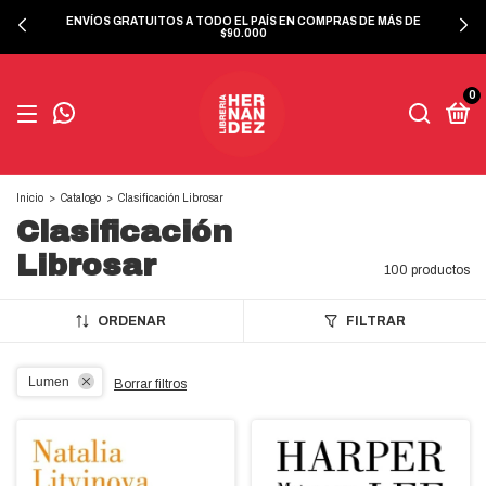
ENVÍOS GRATUITOS A TODO EL PAÍS EN COMPRAS DE MÁS DE
$90.000
0
Inicio
>
Catalogo
>
Clasificación Librosar
Clasificación
Librosar
100 productos
ORDENAR
FILTRAR
Lumen
Borrar filtros