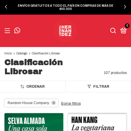
ENVÍOS GRATUITOS A TODO EL PAÍS EN COMPRAS DE MÁS DE
$90.000
0
Inicio
>
Catalogo
>
Clasificación Librosar
Clasificación
Librosar
107 productos
ORDENAR
FILTRAR
Random House Company
Borrar filtros