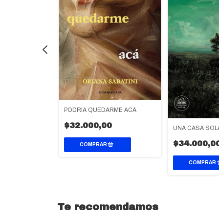
PODRÍA QUEDARME ACÁ
RES
$32.000,00
UNA CASA SOL
0
$34.000,0
Te recomendamos