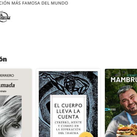
COMPETICIÓN MÁS
FIFAes la cumbre d
ningún otro torneo 
Repleto de impresi
excepcionales y re
referencia cuenta l
desde su primera e
actualizado para q
2022, El libro ofic
ón
partidos más icóni
momentos decisivos
superestrellas que 
los partidos, todos 
sorprendentes anécd
Mundial de la FIFA.
de la FIFA.