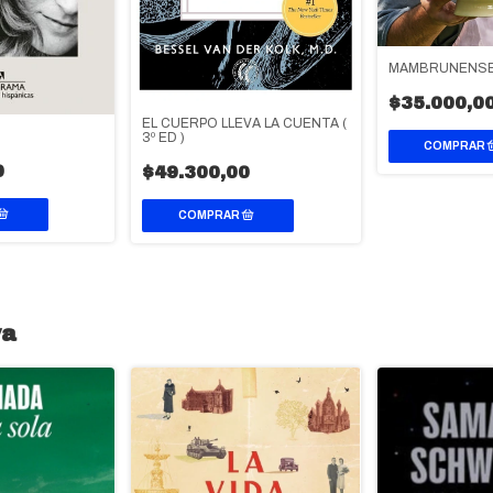
MAMBRUNENS
$35.000,0
EL CUERPO LLEVA LA CUENTA (
3º ED )
0
$49.300,00
va