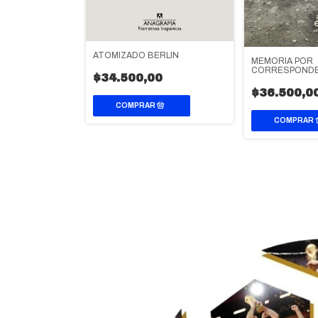
IENTO HABLA
ATOMIZADO BERLÍN
MEMORIA POR
CORRESPONDE
0
$34.500,00
$36.500,0