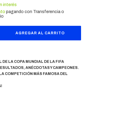
in interés
nto
pagando con Transferencia o
io
L DE LA COPA MUNDIAL DE LA FIFA
RESULTADOS, ANÉCDOTAS Y CAMPEONES.
 LA COMPETICIÓN MÁS FAMOSA DEL
NI
5753
CIAL Y COMPLETAMENTE ACTUALIZADA DE LA