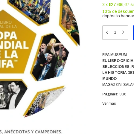
3
x
$27.966,67
s
10% de descue
depósito bancar
FIFA MUSEUM
EL LIBRO OFICIA
SELECCIONES, 
LA HISTORIA DE
MUNDO
MAGAZZINI SALA
Páginas:
336
Altura:
28.5 cm.
Ver más
Ancho:
23.5 cm.
Lomo:
2.7 cm.
Peso:
1.7 kgs.
ISBN:
979125957
LA HISTORIA OFI