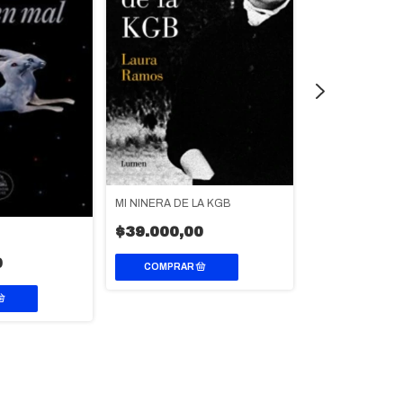
MI NIÑERA DE LA KGB
LAS LEALTADES
$39.000,00
$40.900,0
0