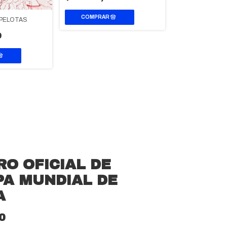
 PELOTAS
LO QUE CABE E
0
CARPETA
$25.000,0
RO OFICIAL DE
PA MUNDIAL DE
A
0