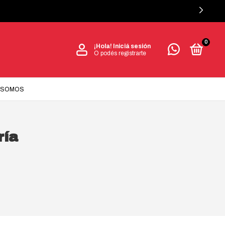
0
¡Hola!
Iniciá sesión
O podés registrarte
 SOMOS
ría