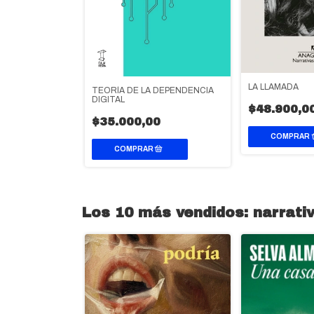
IBLE
0
LA LLAMADA
TEORÍA DE LA DEPENDENCIA
DIGITAL
$48.900,0
$35.000,00
Los 10 más vendidos: narrati