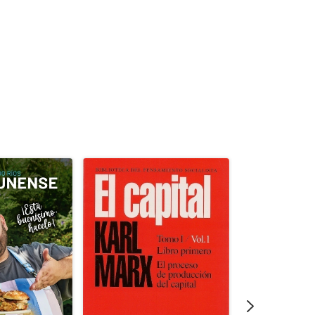
 FAMOSA DEL MUNDO La Copa Mundial de la
el deporte mundial. Universalmente reconocido,
es tan esperado ni disfrutado con tanta pasión.
onantes fotografías, documentos oficiales
cuerdos únicos del FIFA Museum, este libro de
a historia de las 22 Copas Mundiales de la FIFA
dición en 1930. Totalmente revisado y
ue incluya la Copa Mundial de la FIFA Catar
ial de la Copa Mundial de la FIFA cubre los
cos, los equipos más emblemáticos y los
 de cada torneo, y arroja luz sobre las
han hecho historia en el fútbol.Con crónicas de
los resultados, estadísticas completas y
otas, esta es la historia definitiva de la Copa
Incluye prólogo de Gianni Infantino, presidente