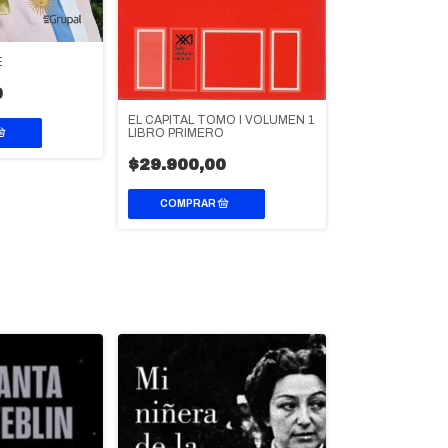
EL NUDO INVISI
$49.900,0
E
0
EL CAPITAL TOMO I VOLUMEN 1
LIBRO PRIMERO
$29.900,00