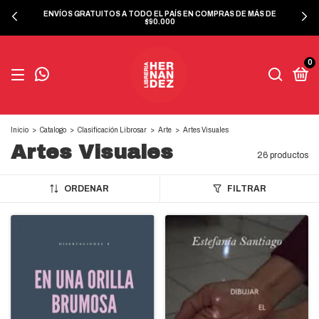
ENVÍOS GRATUITOS A TODO EL PAÍS EN COMPRAS DE MÁS DE
$90.000
0
Inicio
>
Catalogo
>
Clasificación Librosar
>
Arte
>
Artes Visuales
Artes Visuales
26 productos
ORDENAR
FILTRAR