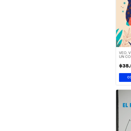
VEO, 
UN C
$35.