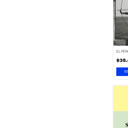
EL PE
$35.