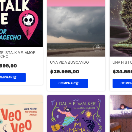
ME, STALK ME. AMOR
ECHO
UNA VIDA BUSCANDO
UNA HISTO
999,00
$39.999,00
$34.99