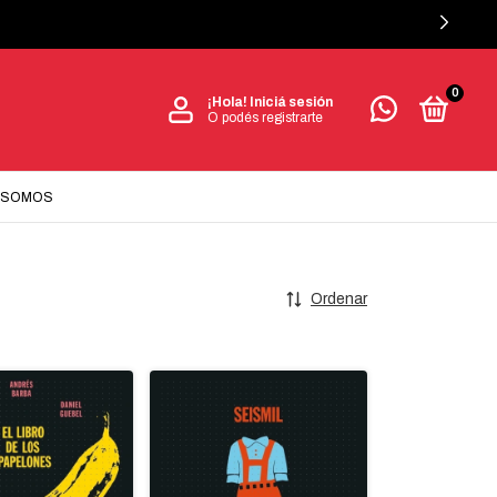
0
¡Hola!
Iniciá sesión
O podés registrarte
 SOMOS
Ordenar