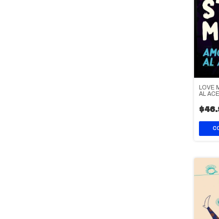
LOVE 
AL AC
$46.