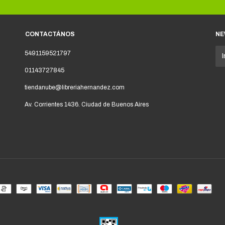
CONTACTÁNOS
NE
5491159521797
01143727845
tiendanube@libreriahernandez.com
Av. Corrientes 1436. Ciudad de Buenos Aires