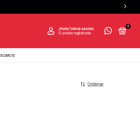
0
¡Hola!
Iniciá sesión
O podés registrarte
 SOMOS
Ordenar