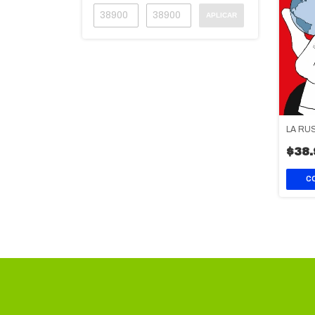
APLICAR
LA RUS
$38.