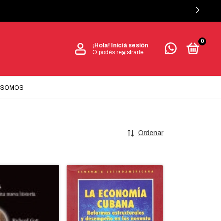
0
¡Hola!
Iniciá sesión
O podés registrarte
 SOMOS
Ordenar