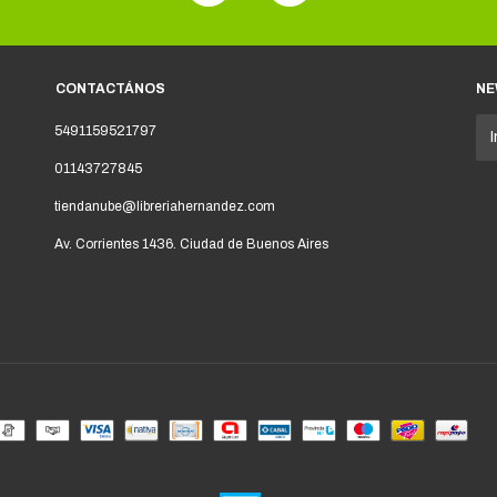
CONTACTÁNOS
NE
5491159521797
01143727845
tiendanube@libreriahernandez.com
Av. Corrientes 1436. Ciudad de Buenos Aires