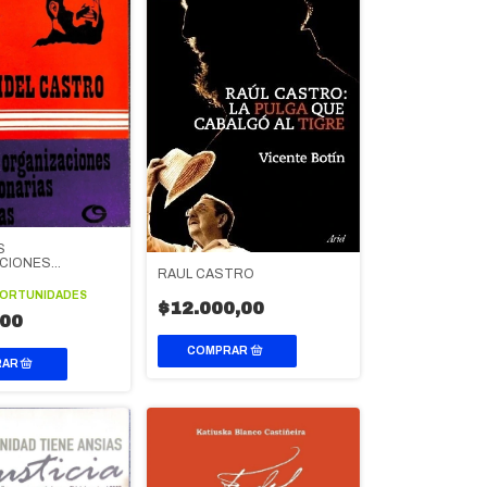
S
CIONES
RAUL CASTRO
ONARIAS
AS
PORTUNIDADES
$12.000,00
,00