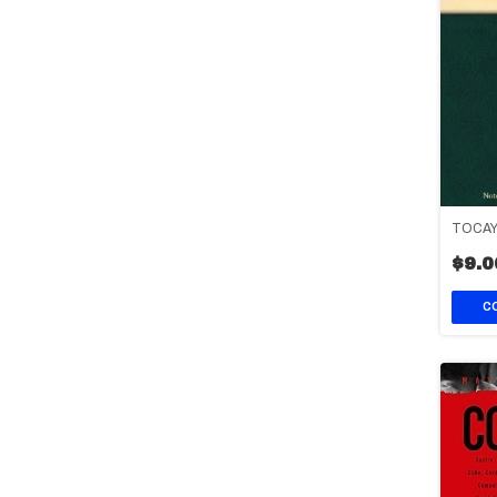
TOCA
$9.0