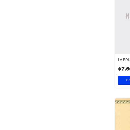
LA ED
$7.6