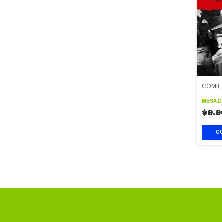
COMIE
MESA 
$9.9