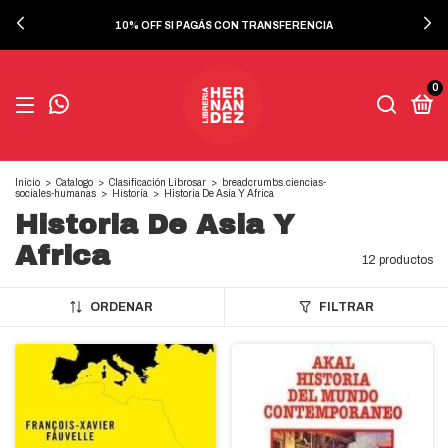
10% OFF SI PAGÁS CON TRANSFERENCIA
0
Inicio
>
Catalogo
>
Clasificación Librosar
>
breadcrumbs.ciencias-
sociales-humanas
>
Historia
>
Historia De Asia Y Africa
Historia De Asia Y
Africa
12 productos
ORDENAR
FILTRAR