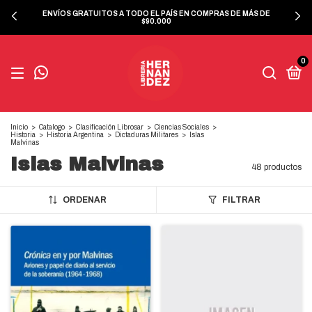
ENVÍOS GRATUITOS A TODO EL PAÍS EN COMPRAS DE MÁS DE
$90.000
0
Inicio
>
Catalogo
>
Clasificación Librosar
>
Ciencias Sociales
>
Historia
>
Historia Argentina
>
Dictaduras Militares
>
Islas
Malvinas
Islas Malvinas
48 productos
ORDENAR
FILTRAR