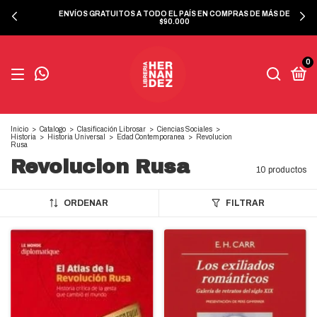
ENVÍOS GRATUITOS A TODO EL PAÍS EN COMPRAS DE MÁS DE
$90.000
0
Inicio
>
Catalogo
>
Clasificación Librosar
>
Ciencias Sociales
>
Historia
>
Historia Universal
>
Edad Contemporanea
>
Revolucion
Rusa
Revolucion Rusa
10 productos
ORDENAR
FILTRAR