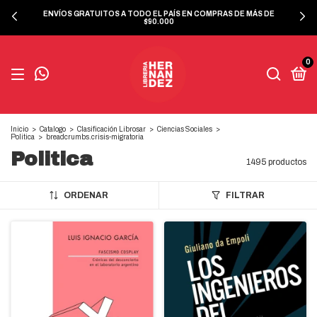
ENVÍOS GRATUITOS A TODO EL PAÍS EN COMPRAS DE MÁS DE
$90.000
0
Inicio
>
Catalogo
>
Clasificación Librosar
>
Ciencias Sociales
>
Politica
>
breadcrumbs.crisis-migratoria
Politica
1495 productos
ORDENAR
FILTRAR