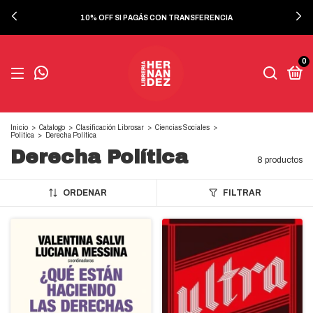
10% OFF SI PAGÁS CON TRANSFERENCIA
0
Inicio
>
Catalogo
>
Clasificación Librosar
>
Ciencias Sociales
>
Politica
>
Derecha Política
Derecha Política
8 productos
ORDENAR
FILTRAR