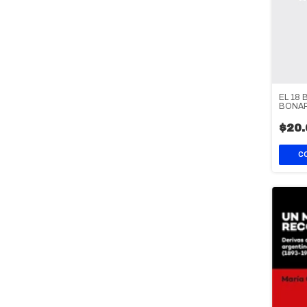
EL 18
BONA
$20.