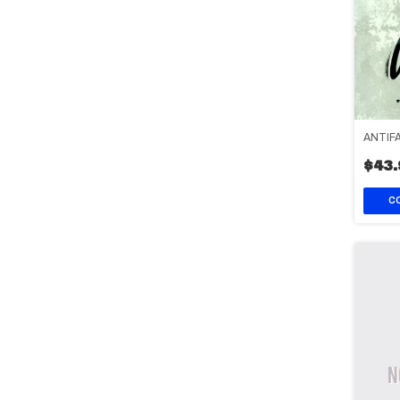
ANTIF
$43.