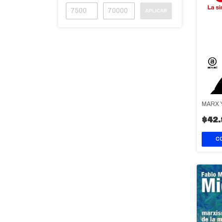
APLICAR
MARX 
$42.