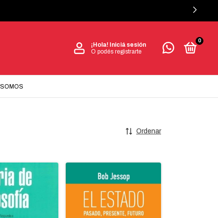
0
¡Hola!
Iniciá sesión
O podés registrarte
 SOMOS
Ordenar