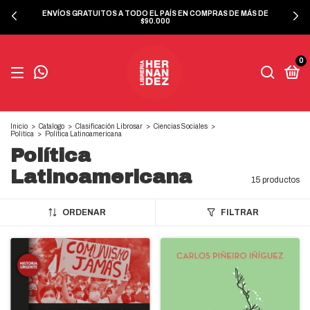
ENVÍOS GRATUITOS A TODO EL PAÍS EN COMPRAS DE MÁS DE
$90.000
0
Inicio
>
Catalogo
>
Clasificación Librosar
>
Ciencias Sociales
>
Politica
>
Política Latinoamericana
Política
Latinoamericana
15 productos
ORDENAR
FILTRAR