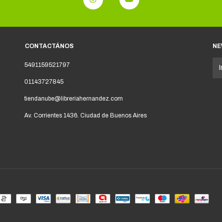
CONTACTÁNOS
NE
5491159521797
01143727845
tiendanube@libreriahernandez.com
Av. Corrientes 1436. Ciudad de Buenos Aires