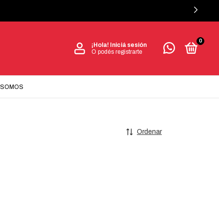
0
¡Hola!
Iniciá sesión
O podés registrarte
 SOMOS
Ordenar