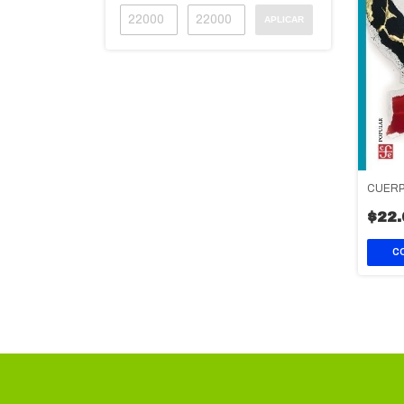
APLICAR
CUERP
$22.