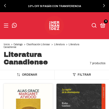
10% OFF SI PAGÁS CON TRANSFERENCIA
0
Inicio
>
Catalogo
>
Clasificación Librosar
>
Literatura
>
Literatura
Canadiense
Literatura
Canadiense
7 productos
ORDENAR
FILTRAR