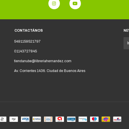
CONTACTÁNOS
NE
5491159521797
01143727845
tiendanube@libreriahernandez.com
Av. Corrientes 1436. Ciudad de Buenos Aires