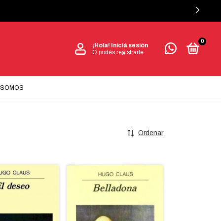
0
¡Hola!
Iniciá sesión
O podés registrarte
 SOMOS
Ordenar