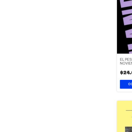
EL PE
NOVIE
1977
$24.