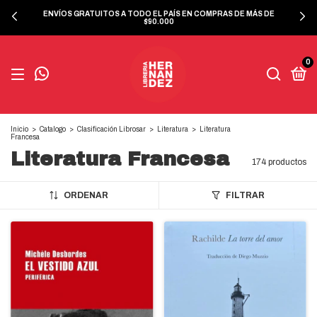
ENVÍOS GRATUITOS A TODO EL PAÍS EN COMPRAS DE MÁS DE
$90.000
0
Inicio
>
Catalogo
>
Clasificación Librosar
>
Literatura
>
Literatura
Francesa
Literatura Francesa
174 productos
ORDENAR
FILTRAR