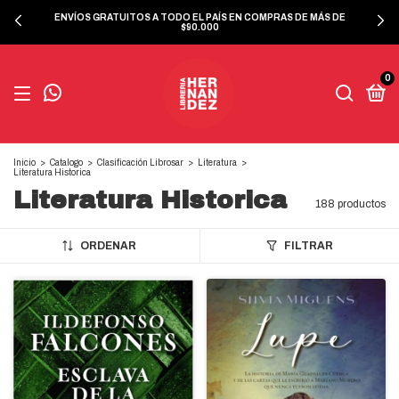
ENVÍOS GRATUITOS A TODO EL PAÍS EN COMPRAS DE MÁS DE
$90.000
0
Inicio
>
Catalogo
>
Clasificación Librosar
>
Literatura
>
Literatura Historica
Literatura Historica
188 productos
ORDENAR
FILTRAR