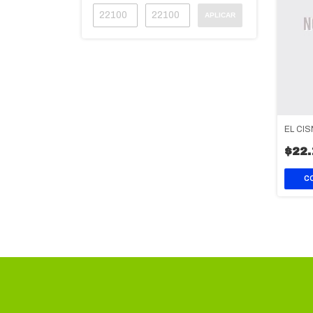
APLICAR
EL CI
$22.