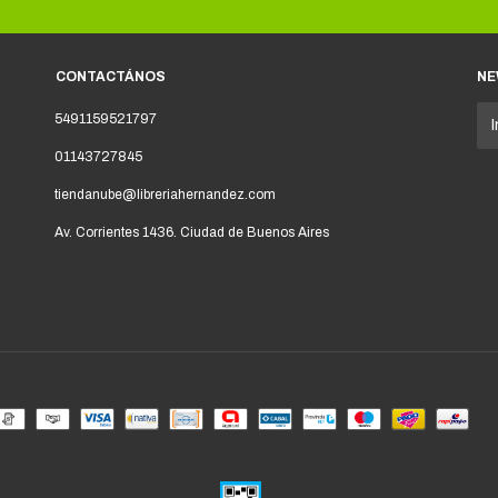
CONTACTÁNOS
NE
5491159521797
01143727845
tiendanube@libreriahernandez.com
Av. Corrientes 1436. Ciudad de Buenos Aires