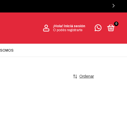
0
¡Hola!
Iniciá sesión
O podés registrarte
 SOMOS
Ordenar