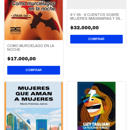
9 Y 36 - 9 CUENTOS SOBRE
MUJERES IMAGINARIAS Y 36
ESCRITOS ANTES DE DECIR
ADIÓS
$32.000,00
COMO MURCIÉLAGO EN LA
NOCHE
$17.000,00