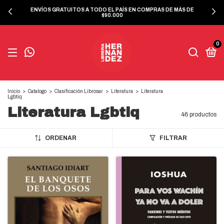
ENVÍOS GRATUITOS A TODO EL PAÍS EN COMPRAS DE MÁS DE
$90.000
0
Inicio
>
Catalogo
>
Clasificación Librosar
>
Literatura
>
Literatura
Lgbtiq
Literatura Lgbtiq
46 productos
ORDENAR
FILTRAR