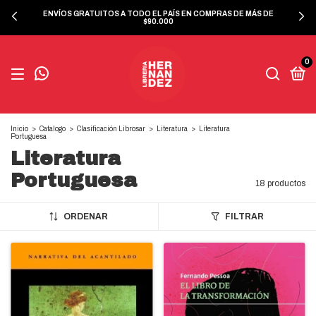
ENVÍOS GRATUITOS A TODO EL PAÍS EN COMPRAS DE MÁS DE
$90.000
0
Inicio
>
Catalogo
>
Clasificación Librosar
>
Literatura
>
Literatura
Portuguesa
Literatura
Portuguesa
18 productos
ORDENAR
FILTRAR