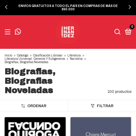
ENVÍOS GRATUITOS A TODO EL PAÍS EN COMPRAS DE MÁS DE
$90.000
0
Inicio
>
Catalogo
>
Clasificación Librosar
>
Literatura
>
Literatura Universal. Generos Y Subgeneros
>
Narrativa
>
Biografias, Biografias Noveladas
Biografias,
Biografias
Noveladas
100 productos
ORDENAR
FILTRAR