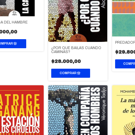
SA DEL HAMBRE
000,00
PREDADO
¿POR QUÉ BAILAS CUANDO
$29.80
CAMINAS?
$28.000,00