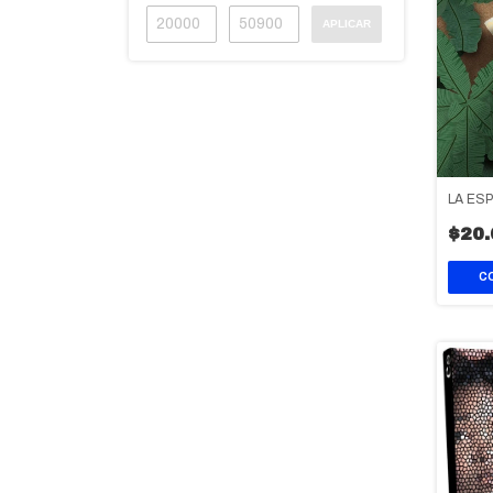
APLICAR
LA ES
$20.