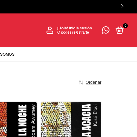
0
¡Hola!
Iniciá sesión
O podés registrarte
 SOMOS
Ordenar