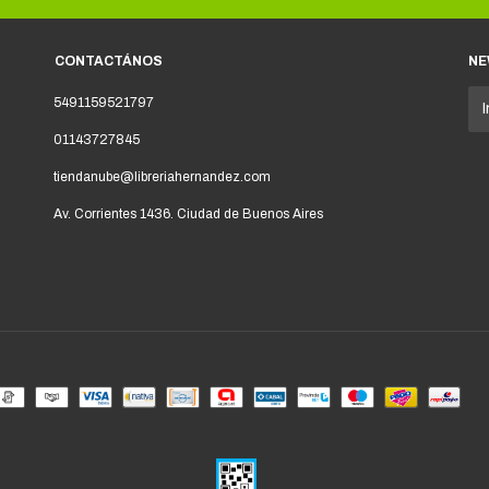
CONTACTÁNOS
NE
5491159521797
01143727845
tiendanube@libreriahernandez.com
Av. Corrientes 1436. Ciudad de Buenos Aires