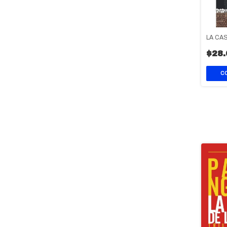
LA CA
$28.