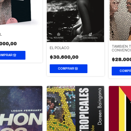
L
000,00
TAMBIÉN 
EL POLACO
CONVENC
$30.600,00
$28.00