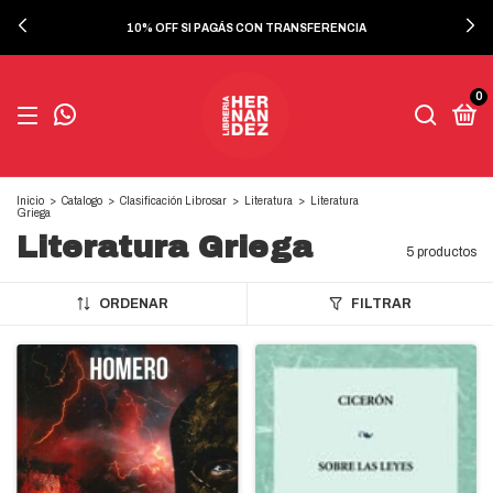
10% OFF SI PAGÁS CON TRANSFERENCIA
0
Inicio
>
Catalogo
>
Clasificación Librosar
>
Literatura
>
Literatura
Griega
Literatura Griega
5 productos
ORDENAR
FILTRAR