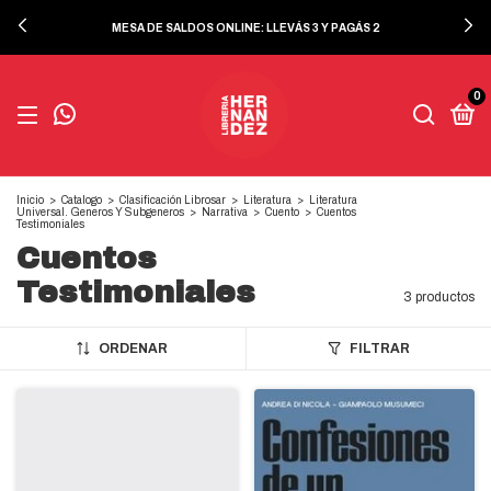
MESA DE SALDOS ONLINE: LLEVÁS 3 Y PAGÁS 2
0
Inicio
>
Catalogo
>
Clasificación Librosar
>
Literatura
>
Literatura
Universal. Generos Y Subgeneros
>
Narrativa
>
Cuento
>
Cuentos
Testimoniales
Cuentos
Testimoniales
3 productos
ORDENAR
FILTRAR