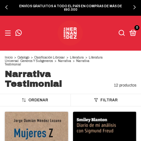
ENVÍOS GRATUITOS A TODO EL PAÍS EN COMPRAS DE MÁS DE
$90.000
0
Inicio
>
Catalogo
>
Clasificación Librosar
>
Literatura
>
Literatura
Universal. Generos Y Subgeneros
>
Narrativa
>
Narrativa
Testimonial
Narrativa
Testimonial
12 productos
ORDENAR
FILTRAR