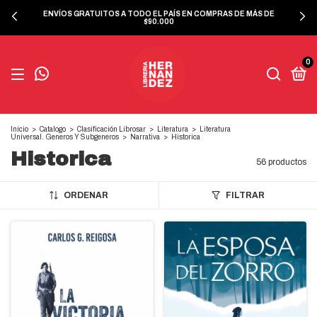
ENVÍOS GRATUITOS A TODO EL PAÍS EN COMPRAS DE MÁS DE
$90.000
0
Inicio
>
Catalogo
>
Clasificación Librosar
>
Literatura
>
Literatura
Universal. Generos Y Subgeneros
>
Narrativa
>
Historica
Historica
56 productos
ORDENAR
FILTRAR